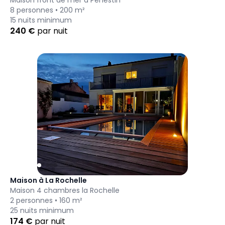
Maison front de mer à Pénestin
8
personnes •
200
m²
15
nuits minimum
240
€
par nuit
Maison à La Rochelle
Maison 4 chambres la Rochelle
2
personnes •
160
m²
25
nuits minimum
174
€
par nuit